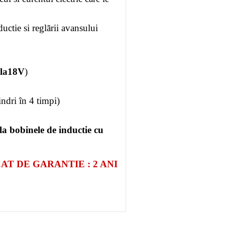
ductie si reglãrii avansului
 la18V
)
ndri în 4 timpi)
la bobinele de inductie cu
AT DE GARANTIE : 2 ANI