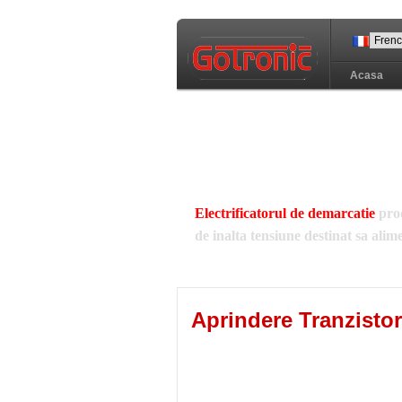
Acasa
Electrificatorul de demarcatie
prod
de inalta tensiune destinat sa alim
Среди "
Обозначение р
Aprindere Tranzisto
"
рок концерты скачать
И "
скачать аист онлай