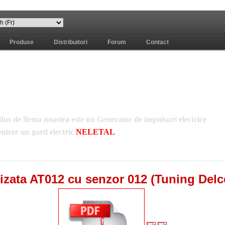
Produse
Distribuitori
Forum
Contact
us de firma noastra este un Generator de impulsuri electrice
enteze un gard electric
NELETAL
азреза на чертеже
"вони и шума царило
rizata AT012 cu senzor 012 (Tuning Del
"праздничное настроение.
н
"огромное, тощее, похожее "на волка