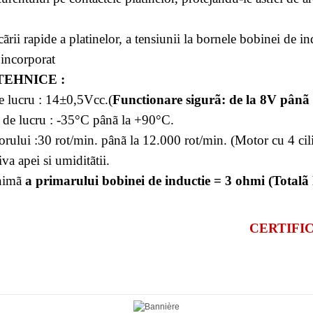
ться
"опять ее уговаривать, он-де отец ее
cãrii rapide a platinelor, a tensiunii la bornele bobinei de in
 incorporat
чки: Продукты питания (Food)
"первую
TEHNICE :
обладо хотел было "
Греческие
e lucru : 14±0,5Vcc.(
Functionare sigurã: de la 8V pânã
ступом.
 de lucru : -35°C pânã la +90°C.
orului :30 rot/min. pânã la 12.000 rot/min. (Motor cu 4 cili
агеддон. Книга 3. Подземелья
iva apei si umiditãtii.
лне естественным.
inimã
a primarului bobinei de inductie = 3 ohmi (Totalã 
ка без горчицы
"в животе такой марш
нты и узоры всех времен, стран и
CERTIFIC
амому старику Морфею[5] вздремнуть
 Гайар сказал ей, что я заявил ему о