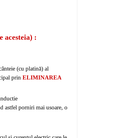
acesteia) :
ânteie (cu platinã) al
ipal prin
ELIMINAREA
).style.display
inductie
d astfel porniri mai usoare, o
ul si curentul electric care le