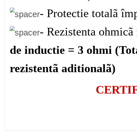
- Protectie totalã îm
- Rezistenta ohmic
de inductie = 3 ohmi (Tot
rezistentã aditionalã)
CERTIF