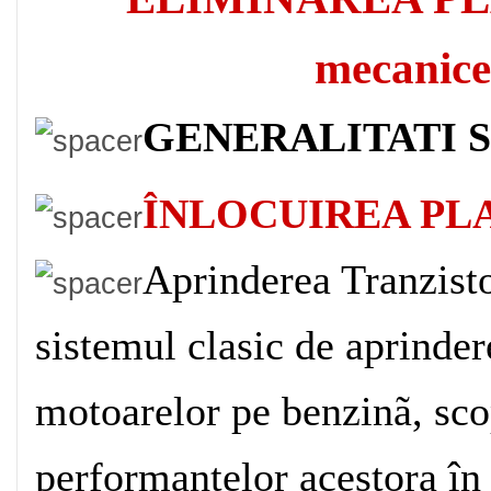
mecanice 
GENERALITATI S
ÎNLOCUIREA PLA
Aprinderea Tranzist
sistemul clasic de aprindere
motoarelor pe benzinã, sco
performantelor acestora în 