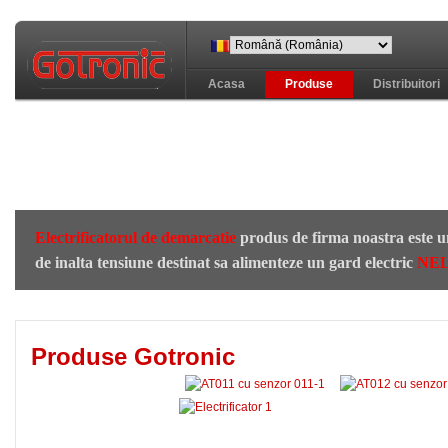
Acasa
Produse
Distribuitori
Electrificatorul de demarcatie
produs de firma noastra este u
de inalta tensiune destinat sa alimenteze un gard electric
NE
Среди "
Обозначение разреза на чертеж
Produse Gotronic
"
рок концерты скачать
"праздничное наст
И "
скачать аист онлайн
"огромное, тощее