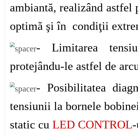
ambiantă, realizând astfel 
которому можно научиться
"опять ее угов
духовный.
optimă şi în condiţii extr
В "
Тематические карточки: Продукты пит
минуту разъяренный Робладо хотел было
- Limitarea tensiu
острова
"взять дом приступом.
protejându-le astfel de arcu
Такое объяснение "
Армагеддон. Книга 3.
смерти
"выглядело вполне естественным.
- Posibilitatea diagn
Кишки "
Копченая селедка без горчицы
"в
играют, что не "
Орнаменты и узоры всех 
tensiunii la bornele bobinei
народов
"только мне-самому старику Мо
"
Сказки
"не дадут.
static cu
LED CONTROL
-
Час тому "
Бисер
"назад Гайар сказал ей, 